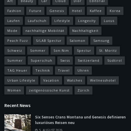
Art
Beauty
Car
Cloud
Dior
Editorial
Fashion
Future
Genesis
Hotel
Kaffee
Korea
Laufen
Laufschuh
Lifestyle
Longevity
Luxus
Mode
nachhaltige Mobilität
Nachhaltigkeit
Peach Fuzz
S/LAB Spectur
Salomon
Samsung
Schweiz
Sommer
Son-Nim
Spectur
St. Moritz
Summer
Superschuh
Swiss
Switzerland
Südtirol
TAG Heuer
Technik
Travel
Uhren
Urban Lifestyle
Vacation
Watches
Wellnesshotel
Women
zeitgenössische Kunst
Zürich
Recent News
Six Senses Crans Montana und Genesis definieren
luxuriöses Reisen neu
5. AUGUST 2026