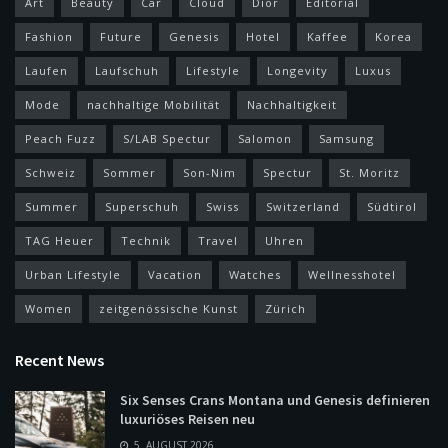
Art
Beauty
Car
Cloud
Dior
Editorial
Fashion
Future
Genesis
Hotel
Kaffee
Korea
Laufen
Laufschuh
Lifestyle
Longevity
Luxus
Mode
nachhaltige Mobilität
Nachhaltigkeit
Peach Fuzz
S/LAB Spectur
Salomon
Samsung
Schweiz
Sommer
Son-Nim
Spectur
St. Moritz
Summer
Superschuh
Swiss
Switzerland
Südtirol
TAG Heuer
Technik
Travel
Uhren
Urban Lifestyle
Vacation
Watches
Wellnesshotel
Women
zeitgenössische Kunst
Zürich
Recent News
Six Senses Crans Montana und Genesis definieren
luxuriöses Reisen neu
5. AUGUST 2026