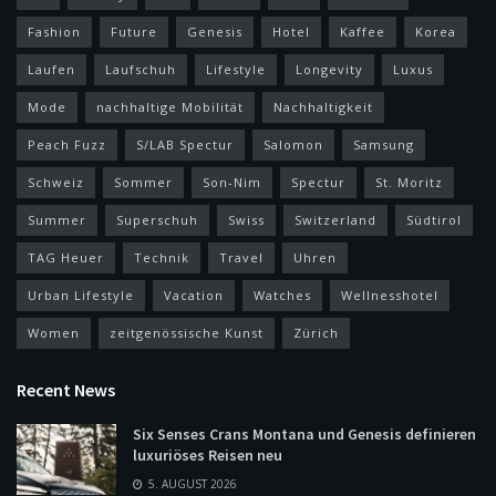
Fashion
Future
Genesis
Hotel
Kaffee
Korea
Laufen
Laufschuh
Lifestyle
Longevity
Luxus
Mode
nachhaltige Mobilität
Nachhaltigkeit
Peach Fuzz
S/LAB Spectur
Salomon
Samsung
Schweiz
Sommer
Son-Nim
Spectur
St. Moritz
Summer
Superschuh
Swiss
Switzerland
Südtirol
TAG Heuer
Technik
Travel
Uhren
Urban Lifestyle
Vacation
Watches
Wellnesshotel
Women
zeitgenössische Kunst
Zürich
Recent News
Six Senses Crans Montana und Genesis definieren
luxuriöses Reisen neu
5. AUGUST 2026