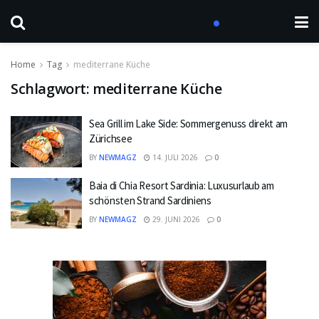
Home
Tag
mediterrane Küche
Schlagwort:
mediterrane Küche
Sea Grill im Lake Side: Sommergenuss direkt am
Zürichsee
BY
NEWMAGZ
14. JULI 2026
0
Baia di Chia Resort Sardinia: Luxusurlaub am
schönsten Strand Sardiniens
BY
NEWMAGZ
29. JUNI 2026
0