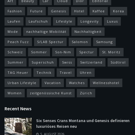
Art
Beauty
Car
Cloud
Dior
Editorial
Fashion
Future
Genesis
Hotel
Kaffee
Korea
Laufen
Laufschuh
Lifestyle
Longevity
Luxus
Mode
nachhaltige Mobilität
Nachhaltigkeit
Peach Fuzz
S/LAB Spectur
Salomon
Samsung
Schweiz
Sommer
Son-Nim
Spectur
St. Moritz
Summer
Superschuh
Swiss
Switzerland
Südtirol
TAG Heuer
Technik
Travel
Uhren
Urban Lifestyle
Vacation
Watches
Wellnesshotel
Women
zeitgenössische Kunst
Zürich
Recent News
Six Senses Crans Montana und Genesis definieren
luxuriöses Reisen neu
5. AUGUST 2026