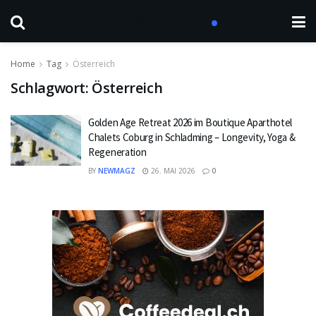
Home
Tag
Österreich
Schlagwort:
Österreich
Golden Age Retreat 2026 im Boutique Aparthotel
Chalets Coburg in Schladming – Longevity, Yoga &
Regeneration
BY
NEWMAGZ
26. MAI 2026
0