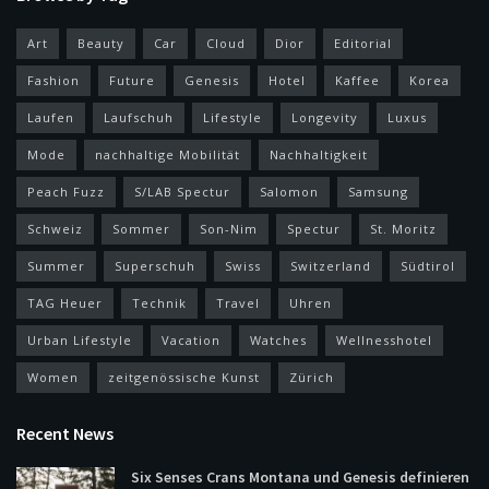
Art
Beauty
Car
Cloud
Dior
Editorial
Fashion
Future
Genesis
Hotel
Kaffee
Korea
Laufen
Laufschuh
Lifestyle
Longevity
Luxus
Mode
nachhaltige Mobilität
Nachhaltigkeit
Peach Fuzz
S/LAB Spectur
Salomon
Samsung
Schweiz
Sommer
Son-Nim
Spectur
St. Moritz
Summer
Superschuh
Swiss
Switzerland
Südtirol
TAG Heuer
Technik
Travel
Uhren
Urban Lifestyle
Vacation
Watches
Wellnesshotel
Women
zeitgenössische Kunst
Zürich
Recent News
Six Senses Crans Montana und Genesis definieren