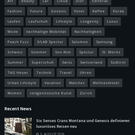
Art
Beauty
Car
Cloud
Dior
Editorial
Fashion
Future
Genesis
Hotel
Kaffee
Korea
Laufen
Laufschuh
Lifestyle
Longevity
Luxus
Mode
nachhaltige Mobilität
Nachhaltigkeit
Peach Fuzz
S/LAB Spectur
Salomon
Samsung
Schweiz
Sommer
Son-Nim
Spectur
St. Moritz
Summer
Superschuh
Swiss
Switzerland
Südtirol
TAG Heuer
Technik
Travel
Uhren
Urban Lifestyle
Vacation
Watches
Wellnesshotel
Women
zeitgenössische Kunst
Zürich
Recent News
Six Senses Crans Montana und Genesis definieren
luxuriöses Reisen neu
5. AUGUST 2026