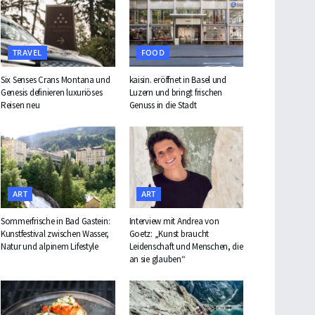
TRAVEL
FOOD
Six Senses Crans Montana und
kaisin. eröffnet in Basel und
Genesis definieren luxuriöses
Luzern und bringt frischen
Reisen neu
Genuss in die Stadt
ART
ART
Sommerfrische in Bad Gastein:
Interview mit Andrea von
Kunstfestival zwischen Wasser,
Goetz: „Kunst braucht
Natur und alpinem Lifestyle
Leidenschaft und Menschen, die
an sie glauben“