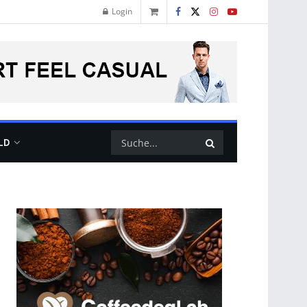
Login
LD