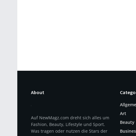
About
Catego
Allgeme
Art
Auf NewMagz.com dreht sich alles um
Beauty
Fashion, Beauty, Lifestyle und Sport.
Was tragen oder nutzen die Stars der
Busines