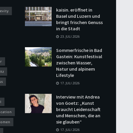
kaisin. eröffnet in
evity
Basel und Luzern und
bringt frischen Genuss
in die Stadt
23. JULI 2026
Sommerfrische in Bad
Gastein: Kunstfestival
r
zwischen Wasser,
Natur und alpinem
itz
Lifestyle
ss
17. JULI 2026
Interview mit Andrea
l
von Goetz: „Kunst
braucht Leidenschaft
acation
und Menschen, die an
sie glauben“
omen
17. JULI 2026
h