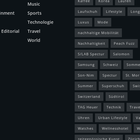
Kaffee
Korea
Laufen
Music
Laufschuh
Lifestyle
Long
ainment
Sports
Technologie
Luxus
Mode
 Editorial
Travel
nachhaltige Mobilität
World
Nachhaltigkeit
Peach Fuzz
S/LAB Spectur
Salomon
Samsung
Schweiz
Somme
Son-Nim
Spectur
St. Mor
Summer
Superschuh
Swi
Switzerland
Südtirol
TAG Heuer
Technik
Trave
Uhren
Urban Lifestyle
V
Watches
Wellnesshotel
W
zeitgenössische Kunst
Züric