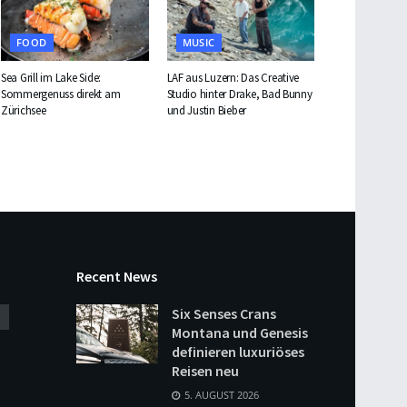
FOOD
MUSIC
Sea Grill im Lake Side:
LAF aus Luzern: Das Creative
Sommergenuss direkt am
Studio hinter Drake, Bad Bunny
Zürichsee
und Justin Bieber
Recent News
Six Senses Crans
Montana und Genesis
definieren luxuriöses
Reisen neu
5. AUGUST 2026