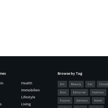
ries
Browse by Tag
in
Health
Art
Beauty
Car
Cloud
Immobilien
Dior
Editorial
Fashion
Lifestyle
Future
Genesis
Hotel
s
Living