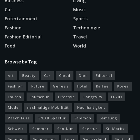
Business
Living
Car
Music
Entertainment
Sports
Fashion
Technologie
Fashion Editorial
Travel
Food
World
Browse by Tag
Art
Beauty
Car
Cloud
Dior
Editorial
Fashion
Future
Genesis
Hotel
Kaffee
Korea
Laufen
Laufschuh
Lifestyle
Longevity
Luxus
Mode
nachhaltige Mobilität
Nachhaltigkeit
Peach Fuzz
S/LAB Spectur
Salomon
Samsung
Schweiz
Sommer
Son-Nim
Spectur
St. Moritz
Summer
Superschuh
Swiss
Switzerland
Südtirol