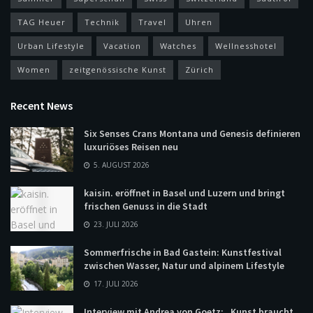
TAG Heuer
Technik
Travel
Uhren
Urban Lifestyle
Vacation
Watches
Wellnesshotel
Women
zeitgenössische Kunst
Zürich
Recent News
Six Senses Crans Montana und Genesis definieren
luxuriöses Reisen neu
5. AUGUST 2026
kaisin. eröffnet in Basel und Luzern und bringt
frischen Genuss in die Stadt
23. JULI 2026
Sommerfrische in Bad Gastein: Kunstfestival
zwischen Wasser, Natur und alpinem Lifestyle
17. JULI 2026
Interview mit Andrea von Goetz: „Kunst braucht