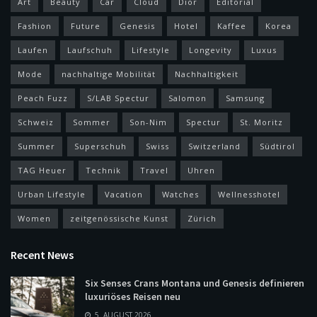
Art
Beauty
Car
Cloud
Dior
Editorial
Fashion
Future
Genesis
Hotel
Kaffee
Korea
Laufen
Laufschuh
Lifestyle
Longevity
Luxus
Mode
nachhaltige Mobilität
Nachhaltigkeit
Peach Fuzz
S/LAB Spectur
Salomon
Samsung
Schweiz
Sommer
Son-Nim
Spectur
St. Moritz
Summer
Superschuh
Swiss
Switzerland
Südtirol
TAG Heuer
Technik
Travel
Uhren
Urban Lifestyle
Vacation
Watches
Wellnesshotel
Women
zeitgenössische Kunst
Zürich
Recent News
Six Senses Crans Montana und Genesis definieren
luxuriöses Reisen neu
5. AUGUST 2026