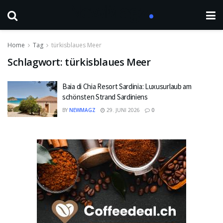
Home
Tag
türkisblaues Meer
Schlagwort:
türkisblaues Meer
Baia di Chia Resort Sardinia: Luxusurlaub am
schönsten Strand Sardiniens
BY
NEWMAGZ
29. JUNI 2026
0