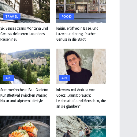
TRAVEL
FOOD
Six Senses Crans Montana und
kaisin. eröffnet in Basel und
Genesis definieren luxuriöses
Luzern und bringt frischen
Reisen neu
Genuss in die Stadt
ART
ART
Sommerfrische in Bad Gastein:
Interview mit Andrea von
Kunstfestival zwischen Wasser,
Goetz: „Kunst braucht
Natur und alpinem Lifestyle
Leidenschaft und Menschen, die
an sie glauben“