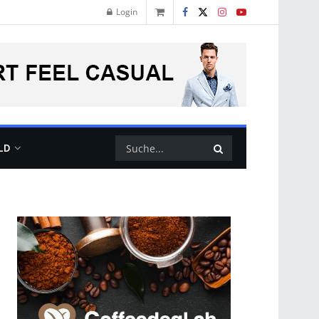
Login
LD