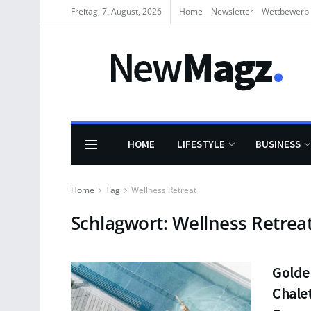
Freitag, 7. August, 2026
Home
Newsletter
Wettbewerb
HOME
LIFESTYLE
BUSINESS
Home
Tag
Wellness Retreat
Schlagwort:
Wellness Retrea
Golde
Chalet