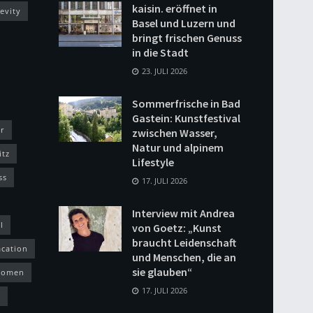
kaisin. eröffnet in
evity
Basel und Luzern und
bringt frischen Genuss
in die Stadt
23. JULI 2026
Sommerfrische in Bad
Gastein: Kunstfestival
r
zwischen Wasser,
Natur und alpinem
itz
Lifestyle
ss
17. JULI 2026
Interview mit Andrea
l
von Goetz: „Kunst
braucht Leidenschaft
acation
und Menschen, die an
sie glauben“
omen
17. JULI 2026
h