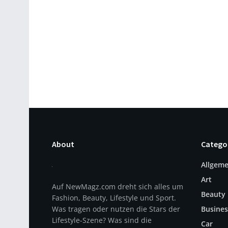
About
Catego
Allgeme
Art
Auf NewMagz.com dreht sich alles um
Beauty
Fashion, Beauty, Lifestyle und Sport.
Was tragen oder nutzen die Stars der
Busines
Lifestyle-Szene? Was sind die
Car