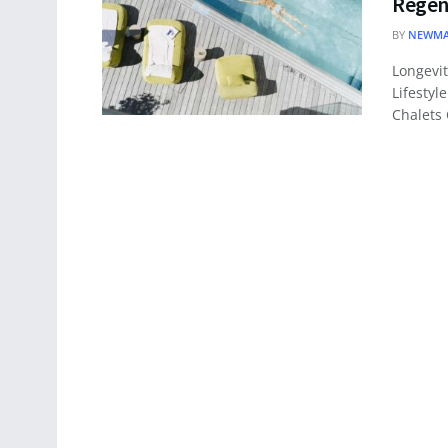
Regen
BY
NEWMA
Longevit
Lifestyl
Chalets 