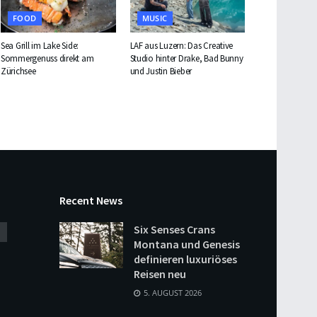
FOOD
MUSIC
Sea Grill im Lake Side:
LAF aus Luzern: Das Creative
Sommergenuss direkt am
Studio hinter Drake, Bad Bunny
Zürichsee
und Justin Bieber
Recent News
Six Senses Crans
Montana und Genesis
definieren luxuriöses
Reisen neu
5. AUGUST 2026