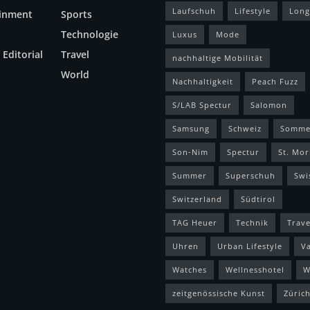
Laufschuh
Lifestyle
Long
ainment
Sports
Technologie
Luxus
Mode
 Editorial
Travel
nachhaltige Mobilität
World
Nachhaltigkeit
Peach Fuzz
S/LAB Spectur
Salomon
Samsung
Schweiz
Somme
Son-Nim
Spectur
St. Mor
Summer
Superschuh
Swi
Switzerland
Südtirol
TAG Heuer
Technik
Trave
Uhren
Urban Lifestyle
V
Watches
Wellnesshotel
W
zeitgenössische Kunst
Züric