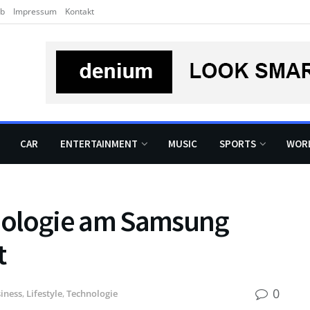
rb
Impressum
Kontakt
CAR
ENTERTAINMENT
MUSIC
SPORTS
WOR
chnologie am Samsung
t
0
iness
,
Lifestyle
,
Technologie