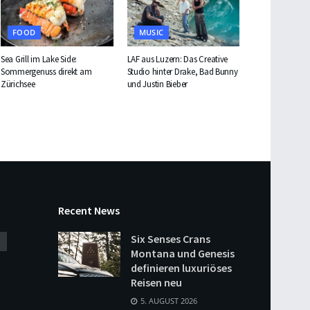
FOOD
MUSIC
Sea Grill im Lake Side:
LAF aus Luzern: Das Creative
Sommergenuss direkt am
Studio hinter Drake, Bad Bunny
Zürichsee
und Justin Bieber
Recent News
Six Senses Crans
Montana und Genesis
definieren luxuriöses
Reisen neu
5. AUGUST 2026