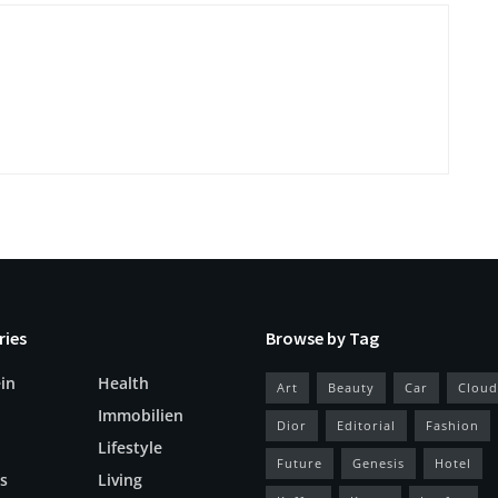
ries
Browse by Tag
in
Health
Art
Beauty
Car
Cloud
Immobilien
Dior
Editorial
Fashion
Lifestyle
Future
Genesis
Hotel
s
Living