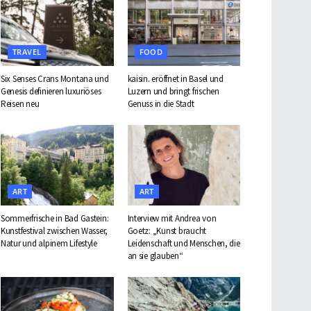
TRAVEL
FOOD
Six Senses Crans Montana und
kaisin. eröffnet in Basel und
Genesis definieren luxuriöses
Luzern und bringt frischen
Reisen neu
Genuss in die Stadt
ART
ART
Sommerfrische in Bad Gastein:
Interview mit Andrea von
Kunstfestival zwischen Wasser,
Goetz: „Kunst braucht
Natur und alpinem Lifestyle
Leidenschaft und Menschen, die
an sie glauben“