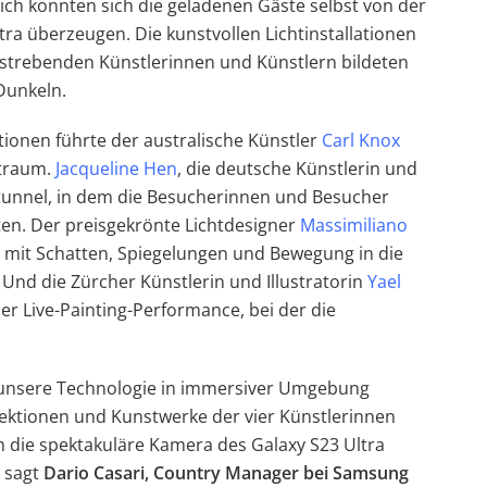
ch konnten sich die geladenen Gäste selbst von der
ra überzeugen. Die kunstvollen Lichtinstallationen
ufstrebenden Künstlerinnen und Künstlern bildeten
Dunkeln.
ionen führte der australische Künstler
Carl Knox
ltraum.
Jacqueline Hen
, die deutsche Künstlerin und
ltunnel, in dem die Besucherinnen und Besucher
ten. Der preisgekrönte Lichtdesigner
Massimiliano
mit Schatten, Spiegelungen und Bewegung in die
 Und die Zürcher Künstlerin und Illustratorin
Yael
er Live-Painting-Performance, bei der die
 unsere Technologie in immersiver Umgebung
jektionen und Kunstwerke der vier Künstlerinnen
m die spektakuläre Kamera des Galaxy S23 Ultra
 sagt
Dario Casari, Country Manager bei Samsung