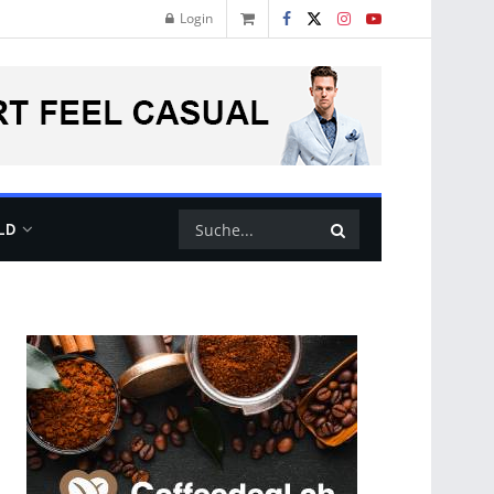
Login
LD