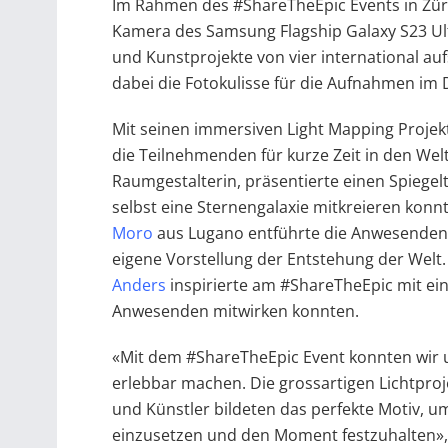
Im Rahmen des #ShareTheEpic Events in Züri
Kamera des Samsung Flagship Galaxy S23 Ult
und Kunstprojekte von vier international a
dabei die Fotokulisse für die Aufnahmen im 
Mit seinen immersiven Light Mapping Projekt
die Teilnehmenden für kurze Zeit in den We
Raumgestalterin, präsentierte einen Spiege
selbst eine Sternengalaxie mitkreieren konn
Moro
aus Lugano entführte die Anwesenden 
eigene Vorstellung der Entstehung der Welt.
Anders
inspirierte am #ShareTheEpic mit ein
Anwesenden mitwirken konnten.
«Mit dem #ShareTheEpic Event konnten wir
erlebbar machen. Die grossartigen Lichtpro
und Künstler bildeten das perfekte Motiv, u
einzusetzen und den Moment festzuhalten»,