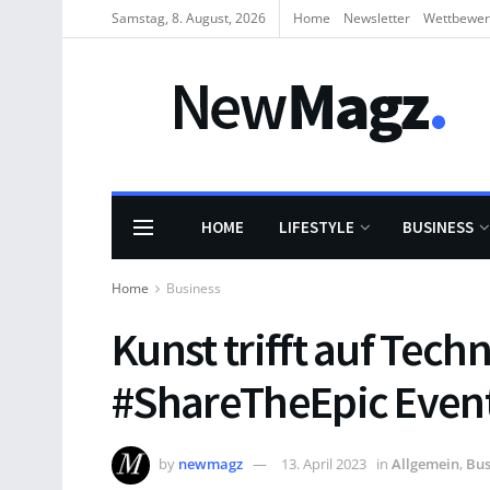
Samstag, 8. August, 2026
Home
Newsletter
Wettbewe
HOME
LIFESTYLE
BUSINESS
Home
Business
Kunst trifft auf Te
#ShareTheEpic Even
by
newmagz
13. April 2023
in
Allgemein
,
Bus