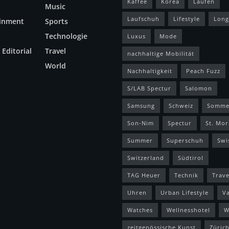
Kaffee
Korea
Laufen
Music
Laufschuh
Lifestyle
Long
ainment
Sports
Technologie
Luxus
Mode
 Editorial
Travel
nachhaltige Mobilität
World
Nachhaltigkeit
Peach Fuzz
S/LAB Spectur
Salomon
Samsung
Schweiz
Somme
Son-Nim
Spectur
St. Mor
Summer
Superschuh
Swi
Switzerland
Südtirol
TAG Heuer
Technik
Trave
Uhren
Urban Lifestyle
V
Watches
Wellnesshotel
W
zeitgenössische Kunst
Züric