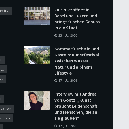
kaisin. eröffnet in
evity
Basel und Luzern und
bringt frischen Genuss
in die Stadt
23. JULI 2026
Sommerfrische in Bad
Gastein: Kunstfestival
r
zwischen Wasser,
Natur und alpinem
itz
Lifestyle
ss
17. JULI 2026
Interview mit Andrea
l
von Goetz: „Kunst
braucht Leidenschaft
acation
und Menschen, die an
sie glauben“
omen
17. JULI 2026
h