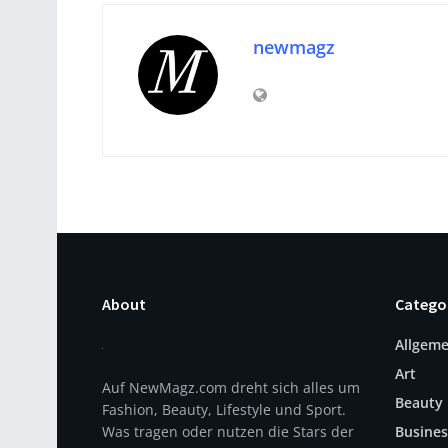
newmagz
About
Catego
Allgeme
Art
Auf NewMagz.com dreht sich alles um
Beauty
Fashion, Beauty, Lifestyle und Sport.
Was tragen oder nutzen die Stars der
Busines