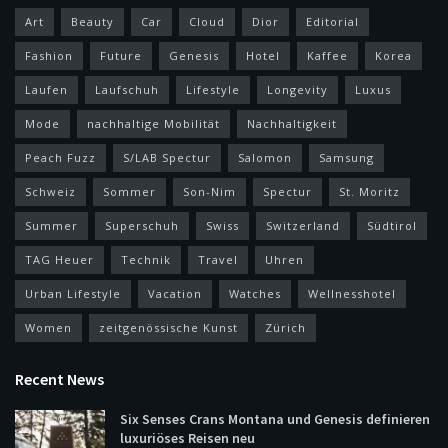
Art
Beauty
Car
Cloud
Dior
Editorial
Fashion
Future
Genesis
Hotel
Kaffee
Korea
Laufen
Laufschuh
Lifestyle
Longevity
Luxus
Mode
nachhaltige Mobilität
Nachhaltigkeit
Peach Fuzz
S/LAB Spectur
Salomon
Samsung
Schweiz
Sommer
Son-Nim
Spectur
St. Moritz
Summer
Superschuh
Swiss
Switzerland
Südtirol
TAG Heuer
Technik
Travel
Uhren
Urban Lifestyle
Vacation
Watches
Wellnesshotel
Women
zeitgenössische Kunst
Zürich
Recent News
Six Senses Crans Montana und Genesis definieren
luxuriöses Reisen neu