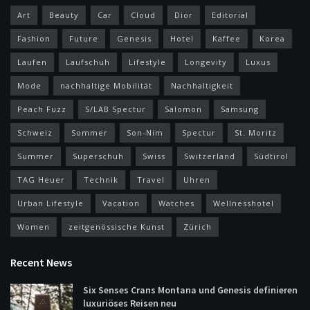
Art
Beauty
Car
Cloud
Dior
Editorial
Fashion
Future
Genesis
Hotel
Kaffee
Korea
Laufen
Laufschuh
Lifestyle
Longevity
Luxus
Mode
nachhaltige Mobilität
Nachhaltigkeit
Peach Fuzz
S/LAB Spectur
Salomon
Samsung
Schweiz
Sommer
Son-Nim
Spectur
St. Moritz
Summer
Superschuh
Swiss
Switzerland
Südtirol
TAG Heuer
Technik
Travel
Uhren
Urban Lifestyle
Vacation
Watches
Wellnesshotel
Women
zeitgenössische Kunst
Zürich
Recent News
Six Senses Crans Montana und Genesis definieren
luxuriöses Reisen neu