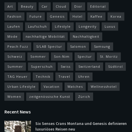
Art
Beauty
Car
Cloud
Dior
Editorial
Fashion
Future
Genesis
Hotel
Kaffee
Korea
Laufen
Laufschuh
Lifestyle
Longevity
Luxus
Mode
nachhaltige Mobilität
Nachhaltigkeit
Peach Fuzz
S/LAB Spectur
Salomon
Samsung
Schweiz
Sommer
Son-Nim
Spectur
St. Moritz
Summer
Superschuh
Swiss
Switzerland
Südtirol
TAG Heuer
Technik
Travel
Uhren
Urban Lifestyle
Vacation
Watches
Wellnesshotel
Women
zeitgenössische Kunst
Zürich
Recent News
Six Senses Crans Montana und Genesis definieren
luxuriöses Reisen neu