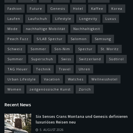
Fashion
Future
Genesis
Hotel
Kaffee
Korea
Laufen
Laufschuh
Lifestyle
Longevity
Luxus
Mode
nachhaltige Mobilität
Nachhaltigkeit
Peach Fuzz
S/LAB Spectur
Salomon
Samsung
Schweiz
Sommer
Son-Nim
Spectur
St. Moritz
Summer
Superschuh
Swiss
Switzerland
Südtirol
TAG Heuer
Technik
Travel
Uhren
Urban Lifestyle
Vacation
Watches
Wellnesshotel
Women
zeitgenössische Kunst
Zürich
Recent News
Six Senses Crans Montana und Genesis definieren
luxuriöses Reisen neu
5. AUGUST 2026