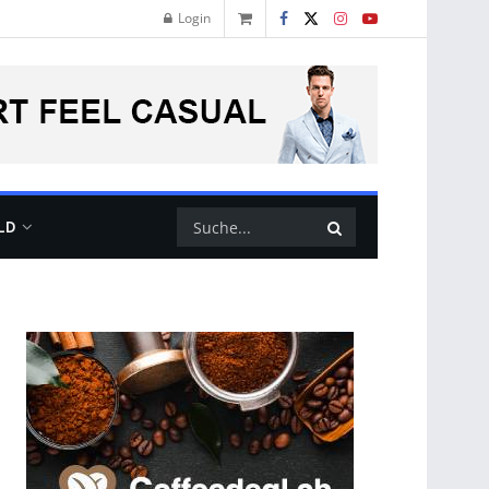
Login
LD