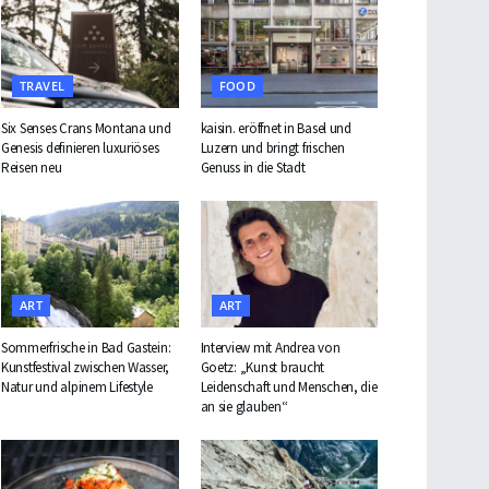
TRAVEL
FOOD
Six Senses Crans Montana und
kaisin. eröffnet in Basel und
Genesis definieren luxuriöses
Luzern und bringt frischen
Reisen neu
Genuss in die Stadt
ART
ART
Sommerfrische in Bad Gastein:
Interview mit Andrea von
Kunstfestival zwischen Wasser,
Goetz: „Kunst braucht
Natur und alpinem Lifestyle
Leidenschaft und Menschen, die
an sie glauben“