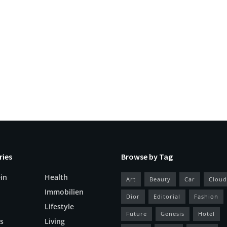
ries
Browse by Tag
in
Health
Art
Beauty
Car
Cloud
Immobilien
Dior
Editorial
Fashion
Lifestyle
Future
Genesis
Hotel
s
Living