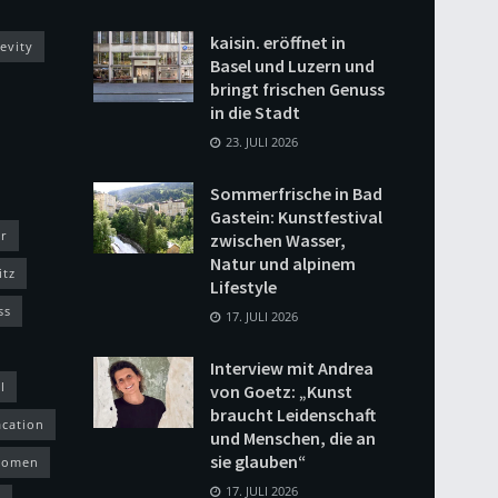
kaisin. eröffnet in
evity
Basel und Luzern und
bringt frischen Genuss
in die Stadt
23. JULI 2026
Sommerfrische in Bad
Gastein: Kunstfestival
r
zwischen Wasser,
Natur und alpinem
itz
Lifestyle
ss
17. JULI 2026
Interview mit Andrea
l
von Goetz: „Kunst
braucht Leidenschaft
acation
und Menschen, die an
sie glauben“
omen
17. JULI 2026