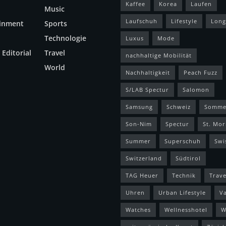
Kaffee
Korea
Laufen
Music
Laufschuh
Lifestyle
Long
ainment
Sports
Technologie
Luxus
Mode
 Editorial
Travel
nachhaltige Mobilität
World
Nachhaltigkeit
Peach Fuzz
S/LAB Spectur
Salomon
Samsung
Schweiz
Somme
Son-Nim
Spectur
St. Mor
Summer
Superschuh
Swi
Switzerland
Südtirol
TAG Heuer
Technik
Trave
Uhren
Urban Lifestyle
V
Watches
Wellnesshotel
W