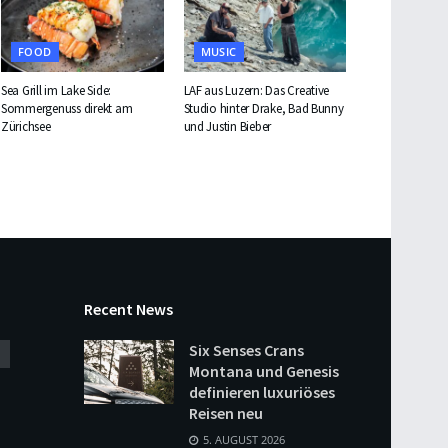
FOOD
MUSIC
Sea Grill im Lake Side:
LAF aus Luzern: Das Creative
Sommergenuss direkt am
Studio hinter Drake, Bad Bunny
Zürichsee
und Justin Bieber
Recent News
Six Senses Crans
Montana und Genesis
definieren luxuriöses
Reisen neu
5. AUGUST 2026