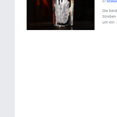
BY
NEWMA
Die beid
Streben
um ein .