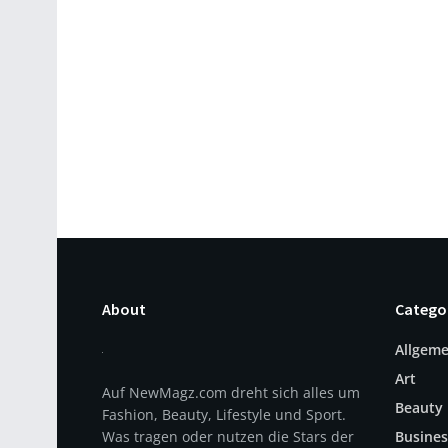
About
Catego
Allgeme
Art
Auf NewMagz.com dreht sich alles um
Beauty
Fashion, Beauty, Lifestyle und Sport.
Was tragen oder nutzen die Stars der
Busines