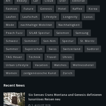
Art
Beauty
Car
Cloud
Dior
Editorial
Fashion
Future
Genesis
Hotel
Kaffee
Korea
Laufen
Laufschuh
Lifestyle
Longevity
Luxus
Mode
nachhaltige Mobilität
Nachhaltigkeit
Peach Fuzz
S/LAB Spectur
Salomon
Samsung
Schweiz
Sommer
Son-Nim
Spectur
St. Moritz
Summer
Superschuh
Swiss
Switzerland
Südtirol
TAG Heuer
Technik
Travel
Uhren
Urban Lifestyle
Vacation
Watches
Wellnesshotel
Women
zeitgenössische Kunst
Zürich
Recent News
Six Senses Crans Montana und Genesis definieren
luxuriöses Reisen neu
5. AUGUST 2026