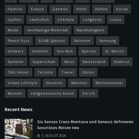
Fashion
Future
Genesis
Hotel
Kaffee
Korea
Laufen
Laufschuh
Lifestyle
Longevity
Luxus
Mode
nachhaltige Mobilität
Nachhaltigkeit
Peach Fuzz
S/LAB Spectur
Salomon
Samsung
Schweiz
Sommer
Son-Nim
Spectur
St. Moritz
Summer
Superschuh
Swiss
Switzerland
Südtirol
TAG Heuer
Technik
Travel
Uhren
Urban Lifestyle
Vacation
Watches
Wellnesshotel
Women
zeitgenössische Kunst
Zürich
Recent News
Six Senses Crans Montana und Genesis definieren
luxuriöses Reisen neu
5. AUGUST 2026