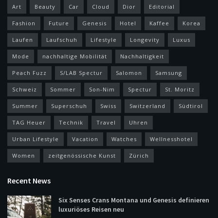
Art
Beauty
Car
Cloud
Dior
Editorial
Fashion
Future
Genesis
Hotel
Kaffee
Korea
Laufen
Laufschuh
Lifestyle
Longevity
Luxus
Mode
nachhaltige Mobilität
Nachhaltigkeit
Peach Fuzz
S/LAB Spectur
Salomon
Samsung
Schweiz
Sommer
Son-Nim
Spectur
St. Moritz
Summer
Superschuh
Swiss
Switzerland
Südtirol
TAG Heuer
Technik
Travel
Uhren
Urban Lifestyle
Vacation
Watches
Wellnesshotel
Women
zeitgenössische Kunst
Zürich
Recent News
Six Senses Crans Montana und Genesis definieren
luxuriöses Reisen neu